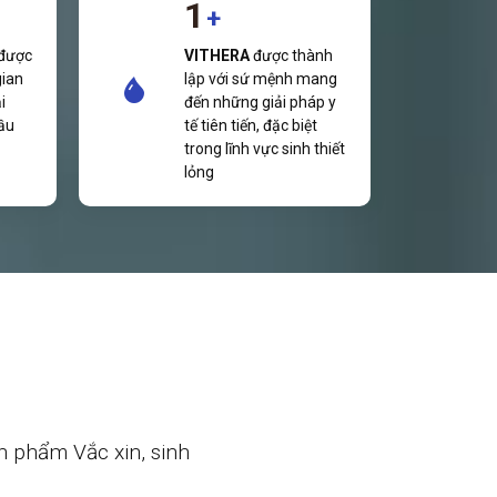
1
+
được
VITHERA
được thành
gian
lập với sứ mệnh mang
i
đến những giải pháp y
ầu
tế tiên tiến, đặc biệt
trong lĩnh vực sinh thiết
lỏng
n phẩm Vắc xin, sinh