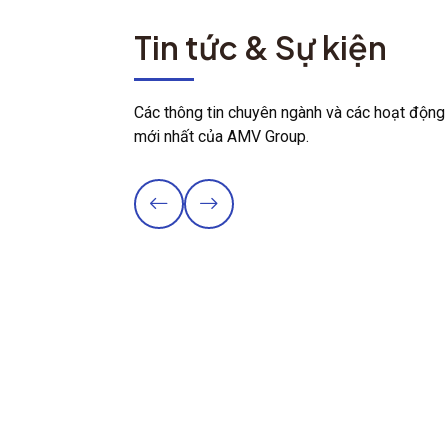
Tin tức & Sự kiện
Các thông tin chuyên ngành và các hoạt động
mới nhất của AMV Group.
AMV triển khai gói "Vaccine Du lịch" -
Tiêm phòng cúm mùa cho 100 thành
viên công ty Hanvina
Thời gian: 11/06/2026 |
Tin công ty
AMV phối hợp cùng Công ty Hanvina - 1
doanh nghiệp lữ hành triển khai chương trình
tiêm chủng “Vaccine Du Lịch” với hoạt động
tiêm phòng cúm mùa ...