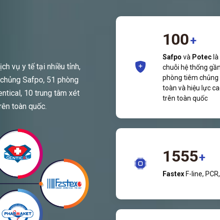
100
+
Safpo
và
Potec
là
h vụ y tế tại nhiều tỉnh,
chuỗi hệ thống gầ
phòng tiêm chủng
 chủng Safpo, 51 phòng
toàn và hiệu lực c
tical, 10 trung tâm xét
trên toàn quốc
rên toàn quốc.
1555
+
Fastex
F-line, PCR