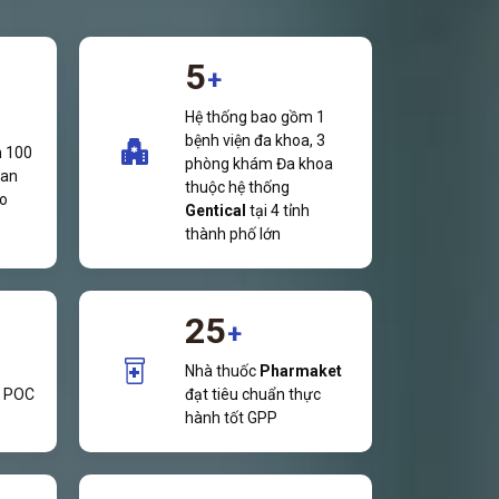
5
+
Hệ thống bao gồm 1
bệnh viện đa khoa, 3
n 100
phòng khám Đa khoa
 an
thuộc hệ thống
ao
Gentical
tại 4 tỉnh
thành phố lớn
25
+
Nhà thuốc
Pharmaket
, POC
đạt tiêu chuẩn thực
hành tốt GPP