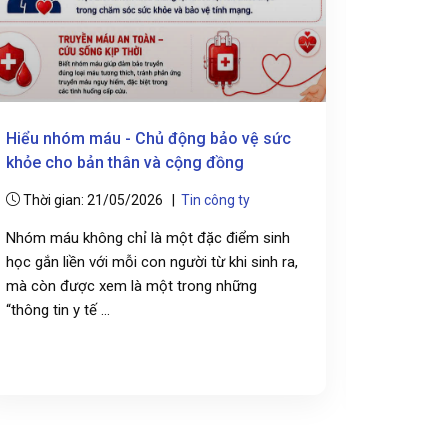
Hiểu nhóm máu - Chủ động bảo vệ sức
Lan tỏa g
khỏe cho bản thân và cộng đồng
chăm sóc
tại phườ
Thời gian: 21/05/2026 |
Tin công ty
Thời gi
Nhóm máu không chỉ là một đặc điểm sinh
học gắn liền với mỗi con người từ khi sinh ra,
AMV Dịch 
mà còn được xem là một trong những
đoàn Phườ
“thông tin y tế ...
Đỉnh tổ c
vấn tiêm c