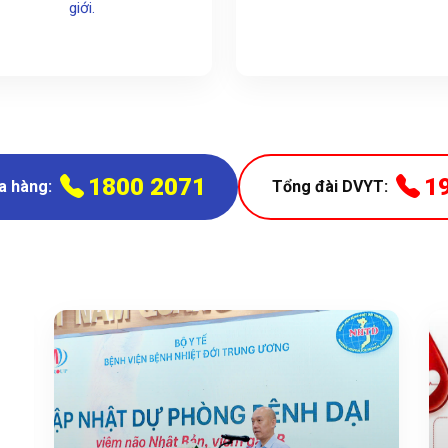
giới.
1800 2071
1
a hàng:
Tổng đài DVYT: