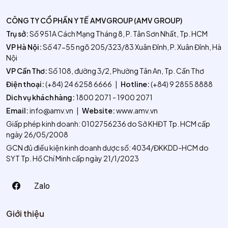
CÔNG TY CỔ PHẦN Y TẾ AMVGROUP (AMV GROUP)
Trụ sở:
Số 951A Cách Mạng Tháng 8, P. Tân Sơn Nhất, Tp. HCM
VP Hà Nội:
Số 47-55 ngõ 205/323/83 Xuân Đỉnh, P. Xuân Đỉnh, Hà
Nội
VP Cần Thơ:
Số 108, đường 3/2, Phường Tân An, Tp. Cần Thơ
Điện thoại:
(+84) 24 6258 6666
|
Hotline:
(+84) 9 2855 8888
Dich vụ khách hàng:
1800 2071 - 1900 2071
Email:
info@amv.vn
|
Website:
www.amv.vn
Giấp phép kinh doanh: 0102756236 do Sở KHĐT Tp. HCM cấp
ngày 26/05/2008
GCN đủ điều kiện kinh doanh dược số: 4034/ĐKKDD-HCM do
SYT Tp. Hồ Chí Minh cấp ngày 21/1/2023
Zalo
Giới thiệu