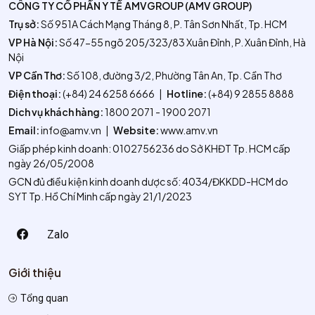
CÔNG TY CỔ PHẦN Y TẾ AMVGROUP (AMV GROUP)
Trụ sở:
Số 951A Cách Mạng Tháng 8, P. Tân Sơn Nhất, Tp. HCM
VP Hà Nội:
Số 47-55 ngõ 205/323/83 Xuân Đỉnh, P. Xuân Đỉnh, Hà
Nội
VP Cần Thơ:
Số 108, đường 3/2, Phường Tân An, Tp. Cần Thơ
Điện thoại:
(+84) 24 6258 6666
|
Hotline:
(+84) 9 2855 8888
Dich vụ khách hàng:
1800 2071 - 1900 2071
Email:
info@amv.vn
|
Website:
www.amv.vn
Giấp phép kinh doanh: 0102756236 do Sở KHĐT Tp. HCM cấp
ngày 26/05/2008
GCN đủ điều kiện kinh doanh dược số: 4034/ĐKKDD-HCM do
SYT Tp. Hồ Chí Minh cấp ngày 21/1/2023
Zalo
Giới thiệu
Tổng quan