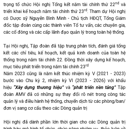
nd
trọng tổ chức Hội nghị Tổng kết năm tài chính thứ 22
và
rd
triển khai kế hoạch năm tài chính thứ 23
. Tham dự Hội nghị
có Dược sỹ Nguyễn Bình Minh - Chủ tịch HĐQT, Tổng Giám
đốc tập đoàn cùng các thành viên Tổ tư vấn, các chuyên gia,
các cổ đông và các cấp lãnh đạo quản lý trong toàn hệ thống.
Tại Hội nghị, Tập đoàn đã tập trung phân tích, đánh giá tổng
kết các chỉ tiêu, kế hoạch, kết quả kinh doanh của toàn hệ
thống trong năm tài chính 22. Đồng thời xây dựng kế hoạch,
rd
mục tiêu phát triển trong năm tài chính 23
Năm 2023 cũng là năm kết thúc nhiệm kỳ V (2021 - 2023)
bước vào Chu kỳ 2, nhiệm kỳ VI (2023 - 2026) với khẩu
hiệu
“Xây dựng thương hiệu”
và
“phát triển nền tảng”
Tập
đoàn AMV đã có những sự thay đổi rõ nét trong công tác
quản lý và điều hành hệ thống, chuyển dịch từ các phòng/ban/
đơn vị sang cơ cấu theo các Dòng quản trị
Hội nghị đã dành phần lớn thời gian cho các Dòng quản trị
trình bày mô hình tổ chức, chức năng nhiệm vụ, thảo luận về