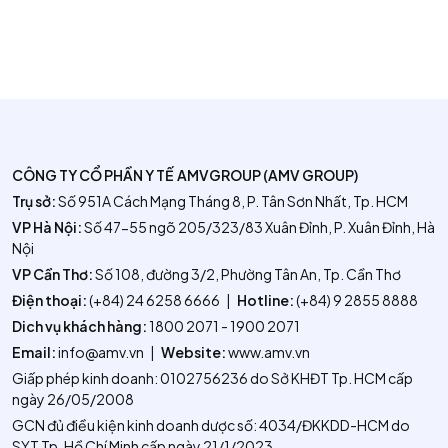
CÔNG TY CỔ PHẦN Y TẾ AMVGROUP (AMV GROUP)
Trụ sở:
Số 951A Cách Mạng Tháng 8, P. Tân Sơn Nhất, Tp. HCM
VP Hà Nội:
Số 47-55 ngõ 205/323/83 Xuân Đỉnh, P. Xuân Đỉnh, Hà
Nội
VP Cần Thơ:
Số 108, đường 3/2, Phường Tân An, Tp. Cần Thơ
Điện thoại:
(+84) 24 6258 6666
|
Hotline:
(+84) 9 2855 8888
Dich vụ khách hàng:
1800 2071 - 1900 2071
Email:
info@amv.vn
|
Website:
www.amv.vn
Giấp phép kinh doanh: 0102756236 do Sở KHĐT Tp. HCM cấp
ngày 26/05/2008
GCN đủ điều kiện kinh doanh dược số: 4034/ĐKKDD-HCM do
SYT Tp. Hồ Chí Minh cấp ngày 21/1/2023