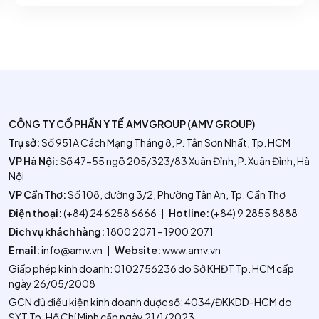
CÔNG TY CỔ PHẦN Y TẾ AMVGROUP (AMV GROUP)
Trụ sở:
Số 951A Cách Mạng Tháng 8, P. Tân Sơn Nhất, Tp. HCM
VP Hà Nội:
Số 47-55 ngõ 205/323/83 Xuân Đỉnh, P. Xuân Đỉnh, Hà
Nội
VP Cần Thơ:
Số 108, đường 3/2, Phường Tân An, Tp. Cần Thơ
Điện thoại:
(+84) 24 6258 6666
|
Hotline:
(+84) 9 2855 8888
Dich vụ khách hàng:
1800 2071 - 1900 2071
Email:
info@amv.vn
|
Website:
www.amv.vn
Giấp phép kinh doanh: 0102756236 do Sở KHĐT Tp. HCM cấp
ngày 26/05/2008
GCN đủ điều kiện kinh doanh dược số: 4034/ĐKKDD-HCM do
SYT Tp. Hồ Chí Minh cấp ngày 21/1/2023