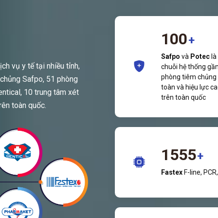
100
+
Safpo
và
Potec
là
h vụ y tế tại nhiều tỉnh,
chuỗi hệ thống gầ
phòng tiêm chủng
 chủng Safpo, 51 phòng
toàn và hiệu lực c
tical, 10 trung tâm xét
trên toàn quốc
rên toàn quốc.
1555
+
Fastex
F-line, PCR