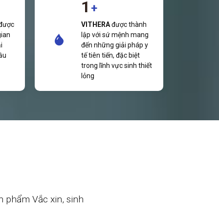
1
+
được
VITHERA
được thành
gian
lập với sứ mệnh mang
i
đến những giải pháp y
ầu
tế tiên tiến, đặc biệt
trong lĩnh vực sinh thiết
lỏng
n phẩm Vắc xin, sinh