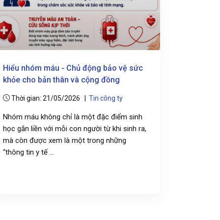
Hiểu nhóm máu - Chủ động bảo vệ sức
Lan tỏa g
khỏe cho bản thân và cộng đồng
chăm sóc
tại phườ
Thời gian: 21/05/2026 |
Tin công ty
Thời gi
Nhóm máu không chỉ là một đặc điểm sinh
học gắn liền với mỗi con người từ khi sinh ra,
AMV Dịch 
mà còn được xem là một trong những
đoàn Phườ
“thông tin y tế ...
Đỉnh tổ c
vấn tiêm c