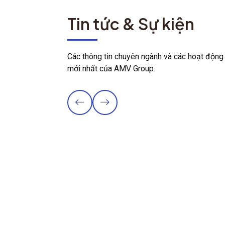
Tin tức & Sự kiện
Các thông tin chuyên ngành và các hoạt động
mới nhất của AMV Group.
AMV triển khai gói "Vaccine Du lịch" -
Tiêm phòng cúm mùa cho 100 thành
viên công ty Hanvina
Thời gian: 11/06/2026 |
Tin công ty
AMV phối hợp cùng Công ty Hanvina - 1
doanh nghiệp lữ hành triển khai chương trình
tiêm chủng “Vaccine Du Lịch” với hoạt động
tiêm phòng cúm mùa ...