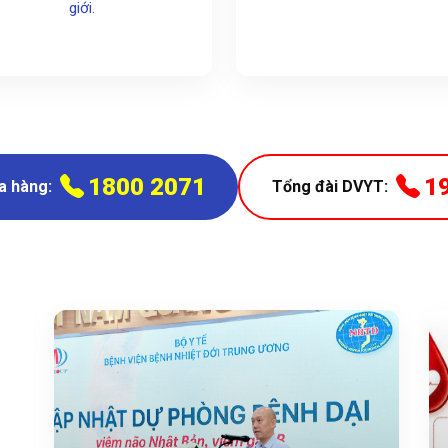
giới.
1800 2071
1
a hàng:
Tổng đài DVYT: