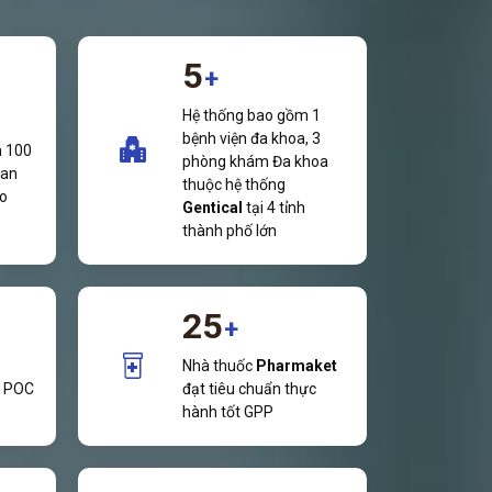
5
+
Hệ thống bao gồm 1
bệnh viện đa khoa, 3
n 100
phòng khám Đa khoa
 an
thuộc hệ thống
ao
Gentical
tại 4 tỉnh
thành phố lớn
25
+
Nhà thuốc
Pharmaket
, POC
đạt tiêu chuẩn thực
hành tốt GPP