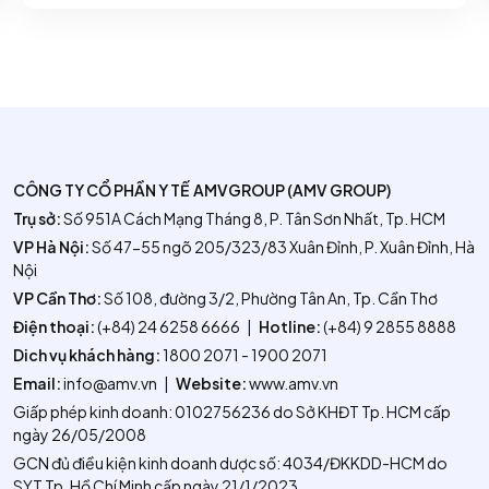
CÔNG TY CỔ PHẦN Y TẾ AMVGROUP (AMV GROUP)
Trụ sở:
Số 951A Cách Mạng Tháng 8, P. Tân Sơn Nhất, Tp. HCM
VP Hà Nội:
Số 47-55 ngõ 205/323/83 Xuân Đỉnh, P. Xuân Đỉnh, Hà
Nội
VP Cần Thơ:
Số 108, đường 3/2, Phường Tân An, Tp. Cần Thơ
Điện thoại:
(+84) 24 6258 6666
|
Hotline:
(+84) 9 2855 8888
Dich vụ khách hàng:
1800 2071 - 1900 2071
Email:
info@amv.vn
|
Website:
www.amv.vn
Giấp phép kinh doanh: 0102756236 do Sở KHĐT Tp. HCM cấp
ngày 26/05/2008
GCN đủ điều kiện kinh doanh dược số: 4034/ĐKKDD-HCM do
SYT Tp. Hồ Chí Minh cấp ngày 21/1/2023