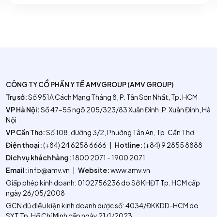
CÔNG TY CỔ PHẦN Y TẾ AMVGROUP (AMV GROUP)
Trụ sở:
Số 951A Cách Mạng Tháng 8, P. Tân Sơn Nhất, Tp. HCM
VP Hà Nội:
Số 47-55 ngõ 205/323/83 Xuân Đỉnh, P. Xuân Đỉnh, Hà
Nội
VP Cần Thơ:
Số 108, đường 3/2, Phường Tân An, Tp. Cần Thơ
Điện thoại:
(+84) 24 6258 6666
|
Hotline:
(+84) 9 2855 8888
Dich vụ khách hàng:
1800 2071 - 1900 2071
Email:
info@amv.vn
|
Website:
www.amv.vn
Giấp phép kinh doanh: 0102756236 do Sở KHĐT Tp. HCM cấp
ngày 26/05/2008
GCN đủ điều kiện kinh doanh dược số: 4034/ĐKKDD-HCM do
SYT Tp. Hồ Chí Minh cấp ngày 21/1/2023