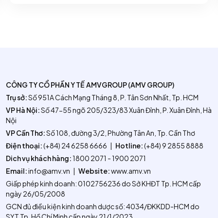
CÔNG TY CỔ PHẦN Y TẾ AMVGROUP (AMV GROUP)
Trụ sở:
Số 951A Cách Mạng Tháng 8, P. Tân Sơn Nhất, Tp. HCM
VP Hà Nội:
Số 47-55 ngõ 205/323/83 Xuân Đỉnh, P. Xuân Đỉnh, Hà
Nội
VP Cần Thơ:
Số 108, đường 3/2, Phường Tân An, Tp. Cần Thơ
Điện thoại:
(+84) 24 6258 6666
|
Hotline:
(+84) 9 2855 8888
Dich vụ khách hàng:
1800 2071 - 1900 2071
Email:
info@amv.vn
|
Website:
www.amv.vn
Giấp phép kinh doanh: 0102756236 do Sở KHĐT Tp. HCM cấp
ngày 26/05/2008
GCN đủ điều kiện kinh doanh dược số: 4034/ĐKKDD-HCM do
SYT Tp. Hồ Chí Minh cấp ngày 21/1/2023